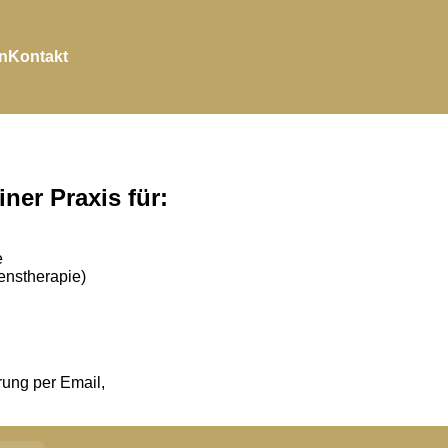
n
Kontakt
ner Praxis für:
e
enstherapie)
ung per Email,